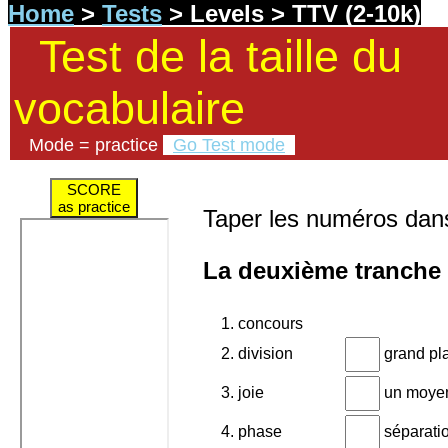
Home
>
Tests
> Levels > TTV (2-10k)
Test de la taille du
vocabulaire
Mode = practice
Go Test mode
SCORE
as practice
Taper les numéros dans
La deuxième tranche 
1. concours
2. division
grand pla
3. joie
un moyen
4. phase
séparati