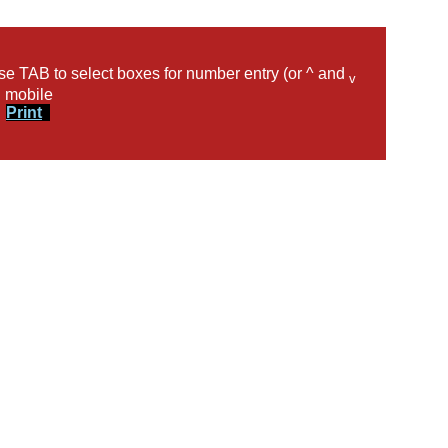
se TAB to select boxes for number entry (or ^ and
v
 mobile
Print