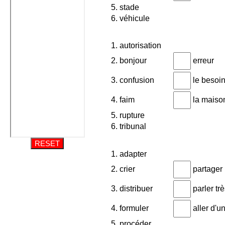
5. stade
6. véhicule
1. autorisation
2. bonjour
erreur
3. confusion
le besoi
4. faim
la maison
5. rupture
6. tribunal
RESET
1. adapter
2. crier
partager
3. distribuer
parler trè
4. formuler
aller d'un
5. procéder