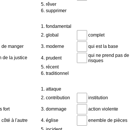
5. rêver
6. supprimer
1. fondamental
2. global
complet
n de manger
3. moderne
qui est la base
qui ne prend pas de
 de la justice
4. prudent
risques
5. récent
6. traditionnel
1. attaque
2. contribution
institution
s fort
3. dommage
action violente
 côté à l'autre
4. église
enemble de pièces
5. incident