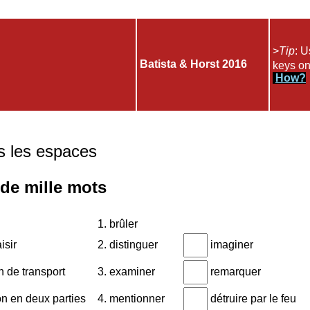
>
Tip
: U
Batista & Horst 2016
keys on
How?
 les espaces
de mille mots
1. brûler
isir
2. distinguer
imaginer
 de transport
3. examiner
remarquer
on en deux parties
4. mentionner
détruire par le feu